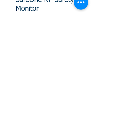
SafeOne RF Safety
Monitor
Typische Einsatzgebiete
Anzeige RF von HF Feldern
Messung der HF Immission
Alarm und Ruhemodus
Breitbandempfangsbereich
Gemäß den Richtlinien der WHO ICNIRP
Alarm bei 2W/m² oder 10W/m²
6030 GPS Repeater
GPS Repeater zur Indoor GPS-Abdeckung,
überall einsetzbar,