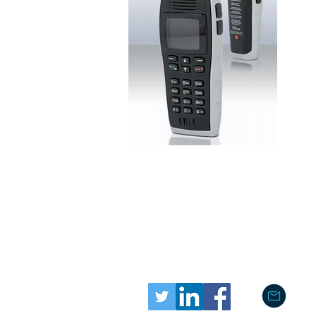
rfe-
Marie
D-26