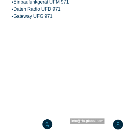
•Einbaufunkgerät UFM 971
•Daten Radio UFD 971
•Gateway UFG 971
global GmbH
Mail:
Co
-Curie-Straße 1
Phone: +49 441 94911 655
Am
129 Oldenburg (Oldb)
Fax: +49 441 94911 659
H